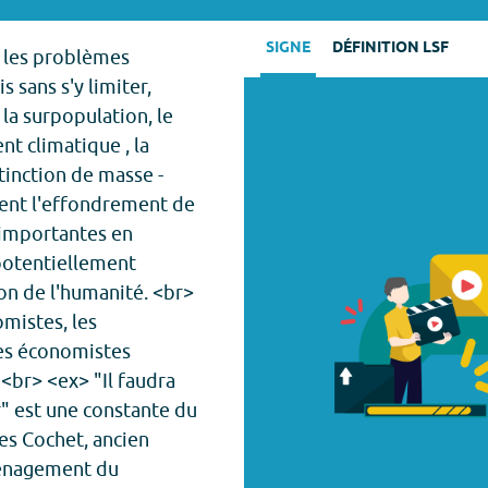
SIGNE
DÉFINITION LSF
e les problèmes
 sans s'y limiter,
la surpopulation, le
nt climatique , la
tinction de masse -
ent l'effondrement de
s importantes en
potentiellement
on de l'humanité. <br>
mistes, les
des économistes
<br> <ex> "Il faudra
r" est une constante du
es Cochet, ancien
ménagement du