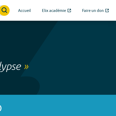
Accueil
Elix académie
Faire un don
lypse
»
)