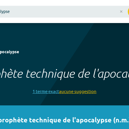
apocalypse
hète technique de l'apoca
1
terme
exact
aucune
suggestion
prophète technique de l'apocalypse
(
n.m.