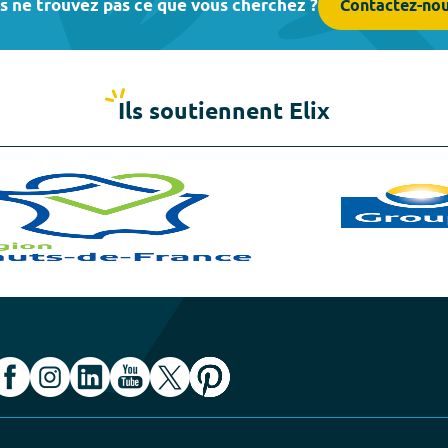
s ne trouvez pas ce que vous cherchez ?
Contactez-no
Ils soutiennent Elix