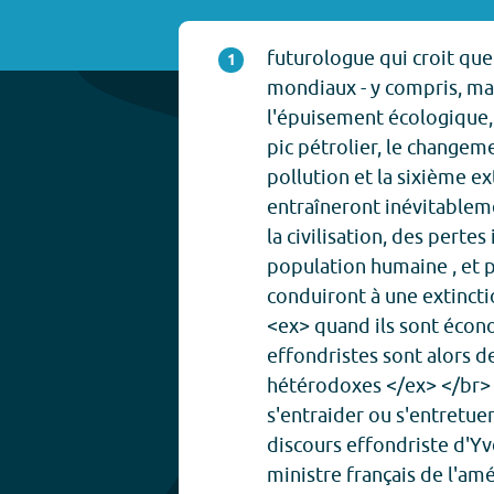
futurologue qui croit qu
1
mondiaux - y compris, mais
l'épuisement écologique, 
pic pétrolier, le changeme
pollution et la sixième ex
entraîneront inévitablem
la civilisation, des perte
population humaine , et 
conduiront à une extincti
<ex> quand ils sont écono
effondristes sont alors 
hétérodoxes </ex> </br> 
s'entraider ou s'entretue
discours effondriste d'Yv
ministre français de l'a