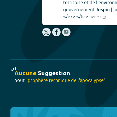
territoire et de l'enviro
gouvernement Jospin [ jui
</ex> </br>
source
Aucune
Suggestion
pour "
prophète technique de l'apocalypse
"