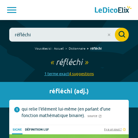
Vous êtes ici :
Accueil
Dictionnaire
réfléchi
«
réfléchi
»
1
terme
exact
4
suggestion
s
réfléchi
(
adj.
)
qui relie l'élément lui-même (en parlant d'une
1
fonction mathématique binaire).
source
Il y a un souci ?
SIGNE
DÉFINITION LSF