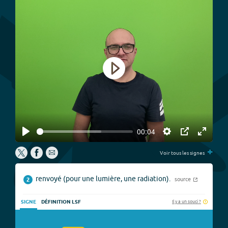
Play
00:04
Play
Settings
PIP
Enter
+
fullscree
Voir tous les signes
renvoyé (pour une lumière, une radiation).
source
2
Il y a un souci ?
SIGNE
DÉFINITION LSF