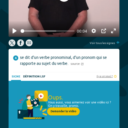
00:04
Play
Settings
PIP
Enter
+
fullscree
Voir tous les signes
se dit d'un verbe pronominal, d'un pronom qui se
4
rapporte au sujet du verbe.
source
Il y a un souci ?
SIGNE
DÉFINITION LSF
Oups.
Vous aussi, vous aimeriez voir une vidéo ici ?
On y travaille, promis.
Demander la vidéo