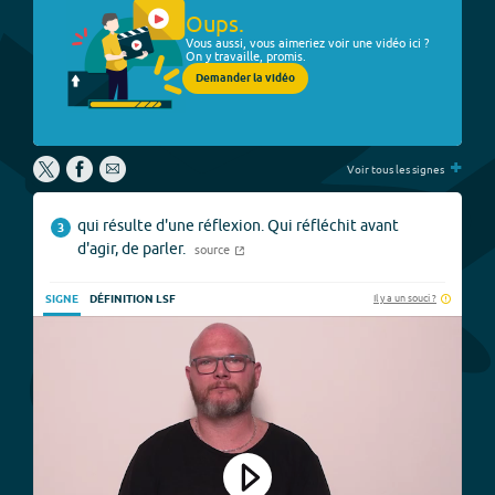
Oups.
Vous aussi, vous aimeriez voir une vidéo ici ?
On y travaille, promis.
Demander la vidéo
+
Voir tous les signes
qui résulte d'une réflexion. Qui réfléchit avant
3
d'agir, de parler.
source
Il y a un souci ?
SIGNE
DÉFINITION LSF
Play