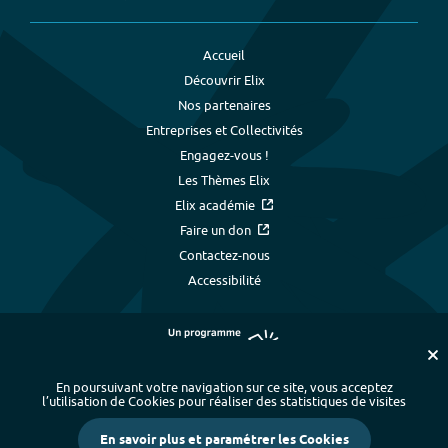
Accueil
Découvrir Elix
Nos partenaires
Entreprises et Collectivités
Engagez-vous !
Les Thèmes Elix
Elix académie
Faire un don
Contactez-nous
Accessibilité
En poursuivant votre navigation sur ce site, vous acceptez
l’utilisation de Cookies pour réaliser des statistiques de visites
Plan du site
-
Index alphabétique
-
En savoir plus et paramétrer les Cookies
Mentions légales et données personnelles
-
Paramétrer les cookies
-