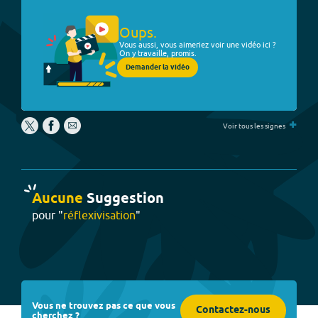
Oups.
Vous aussi, vous aimeriez voir une vidéo ici ?
On y travaille, promis.
Demander la vidéo
+
Voir tous les signes
Aucune
Suggestion
pour "
réflexivisation
"
Vous ne trouvez pas ce que vous
Contactez-nous
cherchez ?