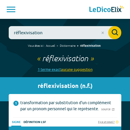
Vous êtes ici :
Accueil
Dictionnaire
réflexivisation
«
réflexivisation
»
1
terme
exact
aucune
suggestion
réflexivisation
(
n.f.
)
transformation par substitution d'un complément
1
par un pronom personnel qui le représente.
source
Il y a un souci ?
SIGNE
DÉFINITION LSF