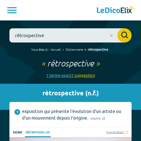
Vous êtes ici :
Accueil
Dictionnaire
rétrospective
«
rétrospective
»
1
terme
exact
1
suggestion
rétrospective
(
n.f.
)
exposition qui présente l'évolution d'un artiste ou
1
d'un mouvement depuis l'origine.
source
Il y a un souci ?
SIGNE
DÉFINITION LSF