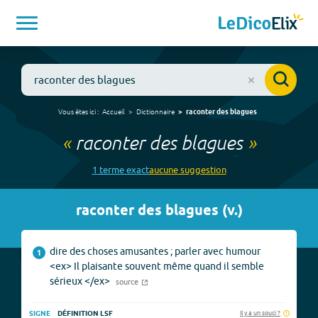
Vous êtes ici :
Accueil
Dictionnaire
raconter des blagues
«
raconter des blagues
»
1
terme
exact
aucune
suggestion
raconter des blagues
(
v.
)
dire des choses amusantes ; parler avec humour
1
<ex> Il plaisante souvent même quand il semble
sérieux </ex>
source
Il y a un souci ?
SIGNE
DÉFINITION LSF