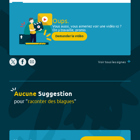
Oups.
Vous aussi, vous aimeriez voir une vidéo ici ?
On y travaille, promis.
Demander la vidéo
+
Voir tous les signes
Aucune
Suggestion
pour "
raconter des blagues
"