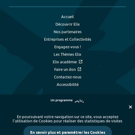
Accueil
Découvrir Elix
Nos partenaires
Entreprises et Collectivités
Engagez-vous !
Les Thèmes Elix
Elix académie
Faire un don
Contactez-nous
Accessibilité
En poursuivant votre navigation sur ce site, vous acceptez
l’utilisation de Cookies pour réaliser des statistiques de visites
Plan du site
-
Index alphabétique
-
En savoir plus et paramétrer les Cookies
Mentions légales et données personnelles
-
Paramétrer les cookies
-