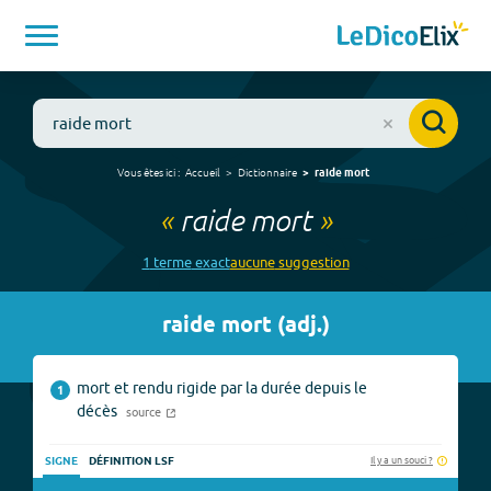
Vous êtes ici :
Accueil
Dictionnaire
raide mort
«
raide mort
»
1
terme
exact
aucune
suggestion
raide mort
(
adj.
)
mort et rendu rigide par la durée depuis le
1
décès
source
Il y a un souci ?
SIGNE
DÉFINITION LSF