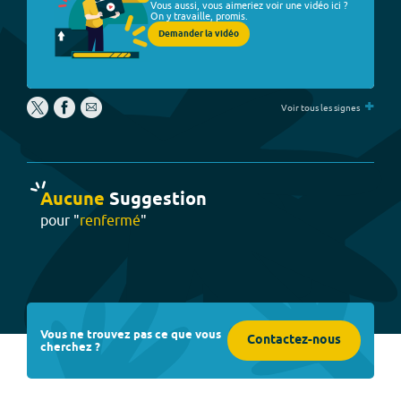
Vous aussi, vous aimeriez voir une vidéo ici ?
On y travaille, promis.
Demander la vidéo
+
Voir tous les signes
Aucune
Suggestion
pour "
renfermé
"
Vous ne trouvez pas ce que vous
Contactez-nous
cherchez ?