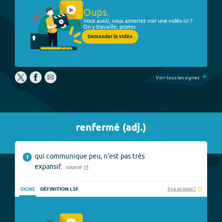
Oups.
Vous aussi, vous aimeriez voir une vidéo ici ?
On y travaille, promis.
Demander la vidéo
+
Voir tous les signes
renfermé
(
adj.
)
qui communique peu, n'est pas très
1
expansif.
source
Il y a un souci ?
SIGNE
DÉFINITION LSF