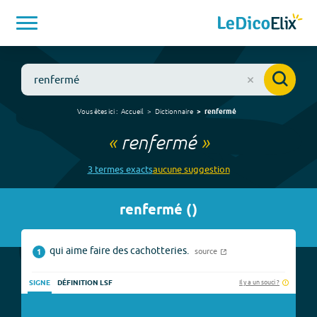
Vous êtes ici :
Accueil
Dictionnaire
renfermé
«
renfermé
»
3
terme
s
exact
s
aucune
suggestion
renfermé
(
)
qui aime faire des cachotteries.
source
1
Il y a un souci ?
SIGNE
DÉFINITION LSF