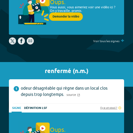
Oups.
Vous aussi, vous aimeriez voir une vidéo ici ?
On y travaille, promis.
Demander la vidéo
+
Voir tous les signes
renfermé
(
n.m.
)
odeur désagréable qui règne dans un local clos
1
depuis trop longtemps.
source
Il y a un souci ?
SIGNE
DÉFINITION LSF
Oups.