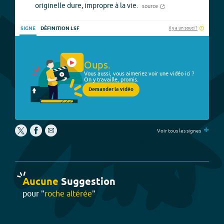
originelle dure, impropre à la vie.
source
Il y a un souci ?
SIGNE
DÉFINITION LSF
Oups.
Vous aussi, vous aimeriez voir une vidéo ici ?
On y travaille, promis.
Demander la vidéo
+
Voir tous les signes
Aucune
Suggestion
pour "
roche altérée
"