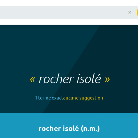
«
rocher isolé
»
1
terme
exact
aucune
suggestion
rocher isolé
(
n.m.
)