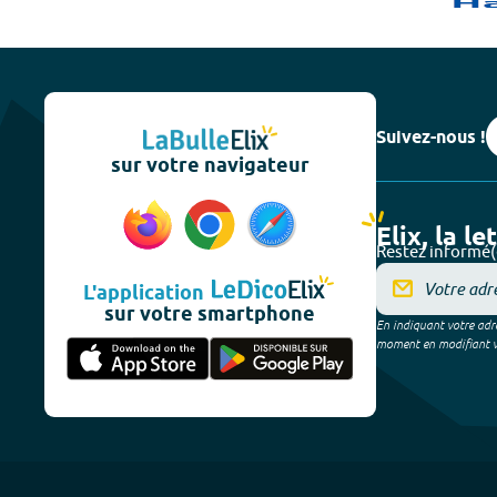
Suivez-nous !
sur votre navigateur
Elix, la le
Restez informé(
L'application
sur votre smartphone
En indiquant votre adre
moment en modifiant vos