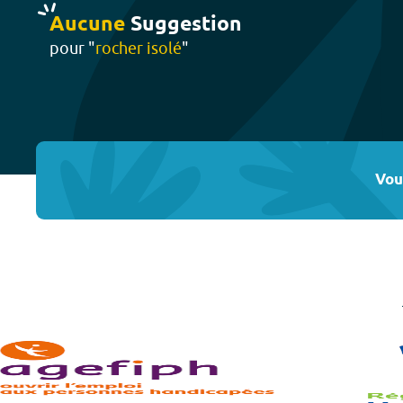
Aucune
Suggestion
pour "
rocher isolé
"
Vou