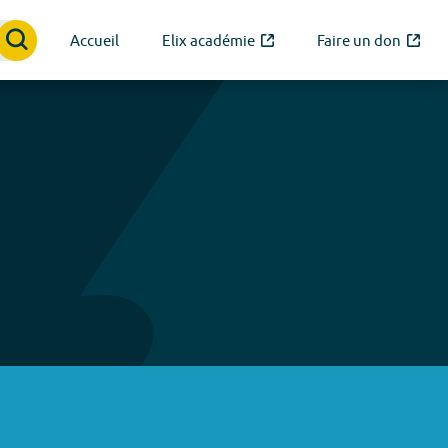
Accueil
Elix académie
Faire un don