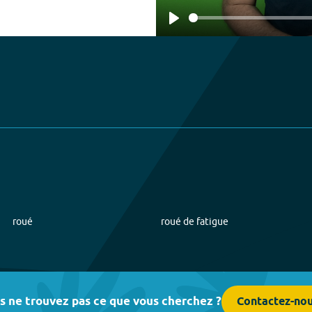
Play
roué
roué de fatigue
s ne trouvez pas ce que vous cherchez ?
Contactez-no