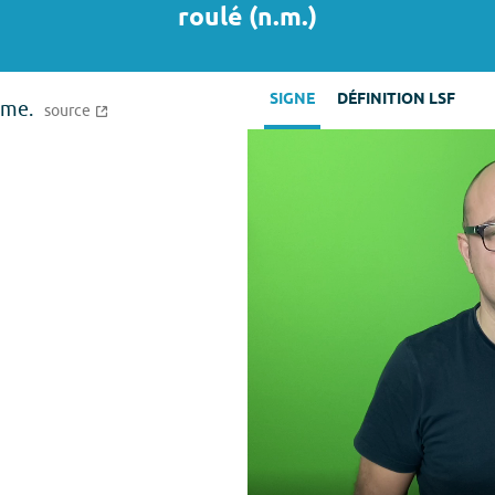
roulé
(
n.m.
)
SIGNE
DÉFINITION LSF
ême.
source