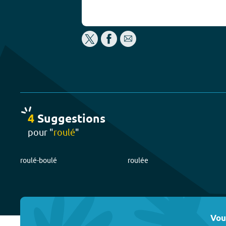
4
Suggestion
s
pour "
roulé
"
roulé-boulé
roulée
Vou