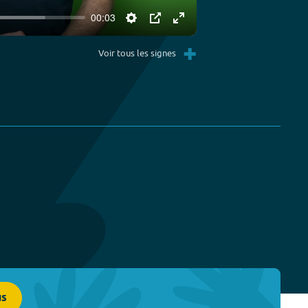
00:03
Settings
PIP
Enter
+
fullscreen
Voir tous les signes
us