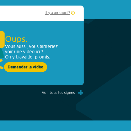
Il y a un souci ?
Oups.
Vous aussi, vous aimeriez
voir une vidéo ici ?
On y travaille, promis.
Demander la vidéo
+
Voir tous les signes