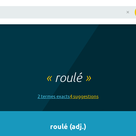
«
roulé
»
2
terme
s
exact
s
4
suggestion
s
roulé
(
adj.
)