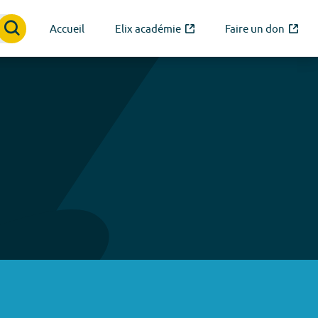
Accueil
Elix académie
Faire un don