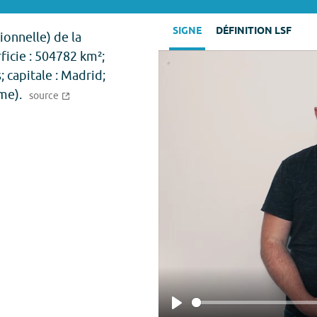
SIGNE
DÉFINITION LSF
ionnelle) de la
ficie : 504782 km²;
; capitale : Madrid;
me).
source