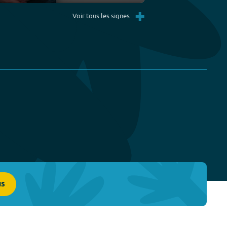
Settings
PIP
Enter
+
fullscreen
Voir tous les signes
us