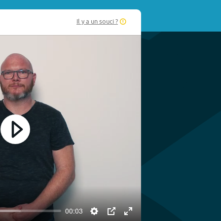
Il y a un souci ?
Play
00:03