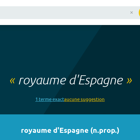
«
royaume d'Espagne
»
1
terme
exact
aucune
suggestion
royaume d'Espagne
(
n.prop.
)