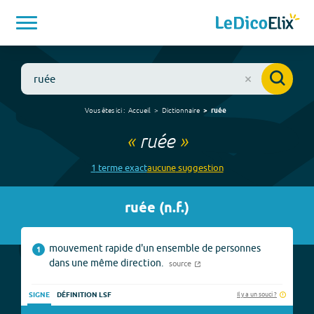
Vous êtes ici :
Accueil
Dictionnaire
ruée
«
ruée
»
1
terme
exact
aucune
suggestion
ruée
(
n.f.
)
mouvement rapide d'un ensemble de personnes
1
dans une même direction.
source
Il y a un souci ?
SIGNE
DÉFINITION LSF