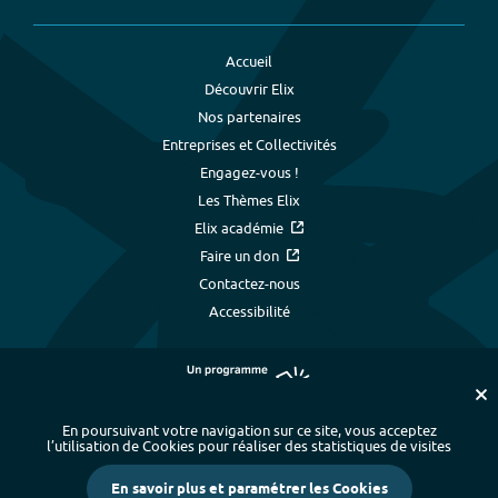
Accueil
Découvrir Elix
Nos partenaires
Entreprises et Collectivités
Engagez-vous !
Les Thèmes Elix
Elix académie
Faire un don
Contactez-nous
Accessibilité
En poursuivant votre navigation sur ce site, vous acceptez
l’utilisation de Cookies pour réaliser des statistiques de visites
Plan du site
-
Index alphabétique
-
En savoir plus et paramétrer les Cookies
Mentions légales et données personnelles
-
Paramétrer les cookies
-