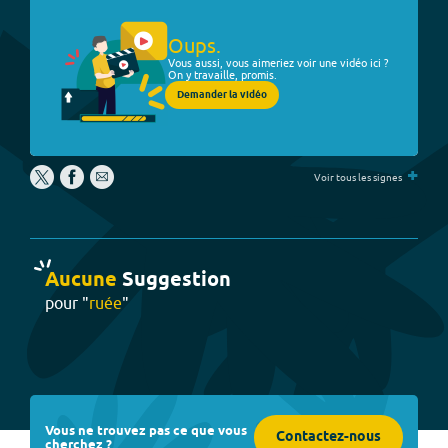
Oups.
Vous aussi, vous aimeriez voir une vidéo ici ?
On y travaille, promis.
Demander la vidéo
+
Voir tous les signes
Aucune
Suggestion
pour "
ruée
"
Vous ne trouvez pas ce que vous
Contactez-nous
cherchez ?