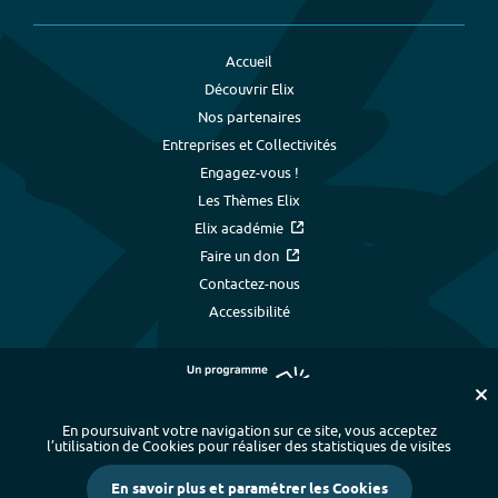
Accueil
Découvrir Elix
Nos partenaires
Entreprises et Collectivités
Engagez-vous !
Les Thèmes Elix
Elix académie
Faire un don
Contactez-nous
Accessibilité
En poursuivant votre navigation sur ce site, vous acceptez
l’utilisation de Cookies pour réaliser des statistiques de visites
Plan du site
-
Index alphabétique
-
En savoir plus et paramétrer les Cookies
Mentions légales et données personnelles
-
Paramétrer les cookies
-