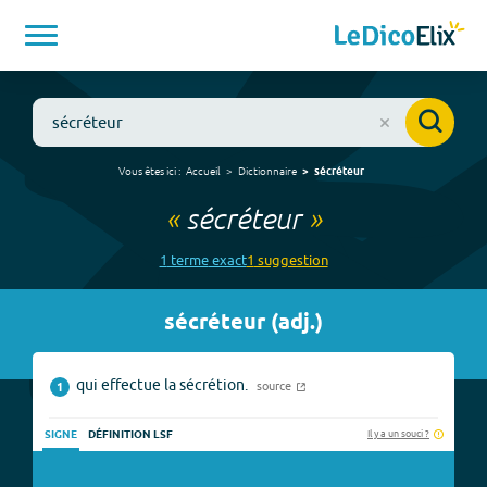
Vous êtes ici :
Accueil
Dictionnaire
sécréteur
«
sécréteur
»
1
terme
exact
1
suggestion
sécréteur
(
adj.
)
qui effectue la sécrétion.
source
1
Il y a un souci ?
SIGNE
DÉFINITION LSF