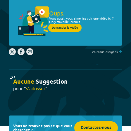
Oups.
Vous aussi, vous aimeriez voir une vidéo ici ?
On y travaille, promis.
Demander la vidéo
+
Voir tous les signes
Aucune
Suggestion
pour "
s'adosser
"
Vous ne trouvez pas ce que vous
Contactez-nous
cherchez ?