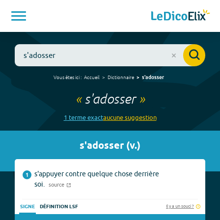
Vous êtes ici :
Accueil
Dictionnaire
s'adosser
«
s'adosser
»
1
terme
exact
aucune
suggestion
s'adosser
(
v.
)
s'appuyer contre quelque chose derrière
1
soi.
source
Il y a un souci ?
SIGNE
DÉFINITION LSF