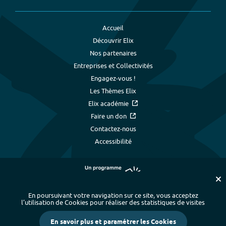
Accueil
Découvrir Elix
Nos partenaires
Entreprises et Collectivités
Engagez-vous !
Les Thèmes Elix
Elix académie
Faire un don
Contactez-nous
Accessibilité
En poursuivant votre navigation sur ce site, vous acceptez
l’utilisation de Cookies pour réaliser des statistiques de visites
Plan du site
-
Index alphabétique
-
En savoir plus et paramétrer les Cookies
Mentions légales et données personnelles
-
Paramétrer les cookies
-