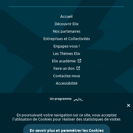
Accueil
Découvrir Elix
Nos partenaires
Entreprises et Collectivités
Engagez-vous !
Les Thèmes Elix
Elix académie
Faire un don
Contactez-nous
Accessibilité
En poursuivant votre navigation sur ce site, vous acceptez
l’utilisation de Cookies pour réaliser des statistiques de visites
Plan du site
-
Index alphabétique
-
En savoir plus et paramétrer les Cookies
Mentions légales et données personnelles
-
Paramétrer les cookies
-