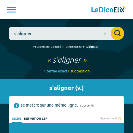
Vous êtes ici :
Accueil
Dictionnaire
s'aligner
«
s'aligner
»
1
terme
exact
1
suggestion
s'aligner
(
v.
)
se mettre sur une même ligne.
source
1
Il y a un souci ?
SIGNE
DÉFINITION LSF