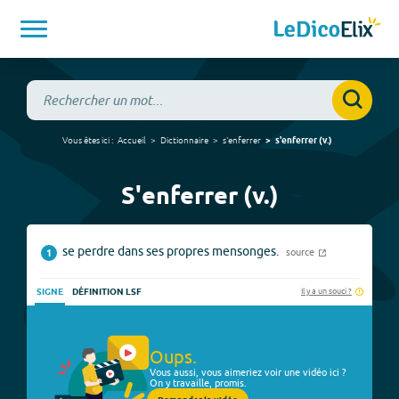
Vous êtes ici :
Accueil
Dictionnaire
s'enferrer
s'enferrer
(
v.
)
S'enferrer (v.)
se perdre dans ses propres mensonges.
source
1
Il y a un souci ?
SIGNE
DÉFINITION LSF
Oups.
Vous aussi, vous aimeriez voir une vidéo ici ?
On y travaille, promis.