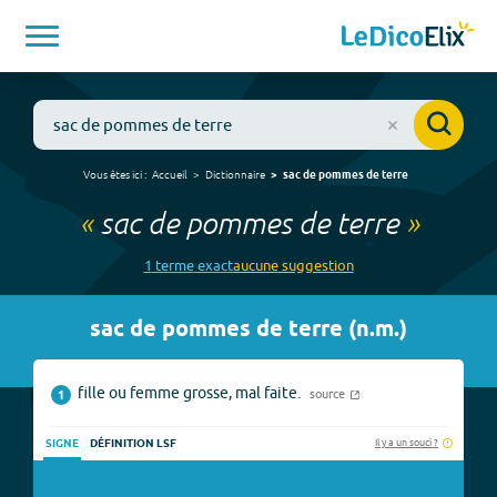
Vous êtes ici :
Accueil
Dictionnaire
sac de pommes de terre
«
sac de pommes de terre
»
1
terme
exact
aucune
suggestion
sac de pommes de terre
(
n.m.
)
fille ou femme grosse, mal faite.
source
1
Il y a un souci ?
SIGNE
DÉFINITION LSF