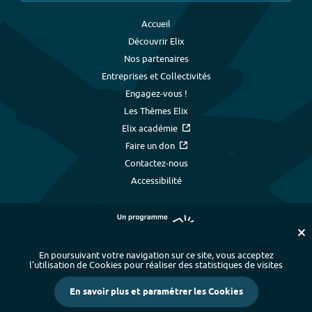
Accueil
Découvrir Elix
Nos partenaires
Entreprises et Collectivités
Engagez-vous !
Les Thèmes Elix
Elix académie
Faire un don
Contactez-nous
Accessibilité
En poursuivant votre navigation sur ce site, vous acceptez
l’utilisation de Cookies pour réaliser des statistiques de visites
Plan du site
-
Index alphabétique
-
En savoir plus et paramétrer les Cookies
Mentions légales et données personnelles
-
Paramétrer les cookies
-
Crédits