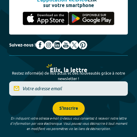
L'application
sur votre smartphone
Suivez-nous !
Elix, la lettre
Restez informé(e) de nos actus et des nouveautés grâce à notre
newsletter !
S'inscrire
En indiquant votre adresse e-mail ci-dessus vous consentez à recevoir notre lettre
d’information par voie électronique. Vous pouvez vous désinscrire à tout moment
en modifiant vos paramètres via les liens de désinscription.