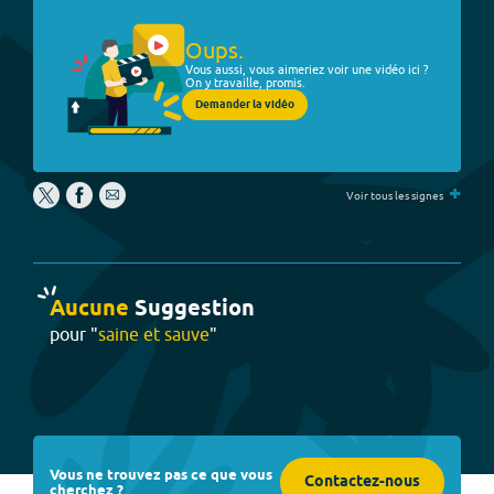
Oups.
Vous aussi, vous aimeriez voir une vidéo ici ?
On y travaille, promis.
Demander la vidéo
+
Voir tous les signes
Aucune
Suggestion
pour "
saine et sauve
"
Vous ne trouvez pas ce que vous
Contactez-nous
cherchez ?