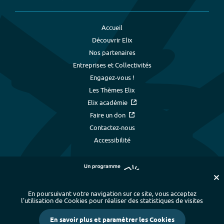
Accueil
Découvrir Elix
Nos partenaires
Entreprises et Collectivités
Engagez-vous !
Les Thèmes Elix
Elix académie
Faire un don
Contactez-nous
Accessibilité
En poursuivant votre navigation sur ce site, vous acceptez
l’utilisation de Cookies pour réaliser des statistiques de visites
Plan du site
-
Index alphabétique
-
En savoir plus et paramétrer les Cookies
Mentions légales et données personnelles
-
Paramétrer les cookies
-