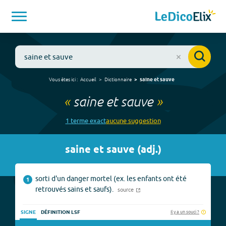
Vous êtes ici :
Accueil
Dictionnaire
saine et sauve
«
saine et sauve
»
1
terme
exact
aucune
suggestion
saine et sauve
(
adj.
)
sorti d'un danger mortel (ex. les enfants ont été
1
retrouvés sains et saufs).
source
Il y a un souci ?
SIGNE
DÉFINITION LSF