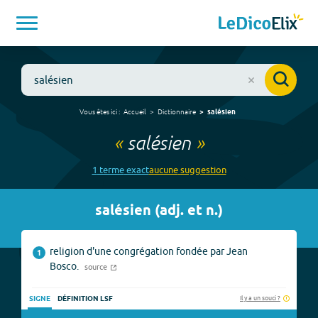
Vous êtes ici :
Accueil
Dictionnaire
salésien
«
salésien
»
1
terme
exact
aucune
suggestion
salésien
(
adj. et n.
)
religion d'une congrégation fondée par Jean
1
Bosco.
source
Il y a un souci ?
SIGNE
DÉFINITION LSF