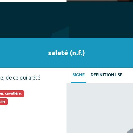
Play
saleté
(
n.f.
)
SIGNE
DÉFINITION LSF
e, de ce qui a été
er, cavalière.
erme