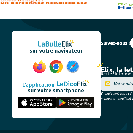
Suivez-nous !
sur votre navigateur
Elix, la le
Restez informé(
L'application
sur votre smartphone
En indiquant votre adre
moment en modifiant vos