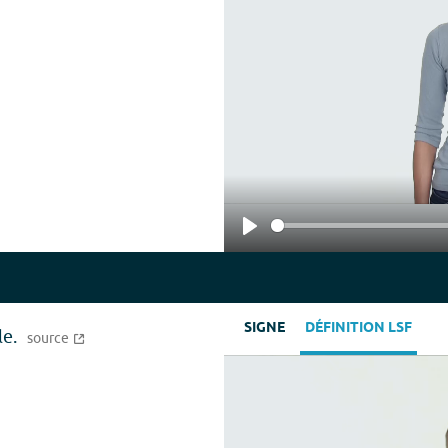
Play
SIGNE
DÉFINITION LSF
e.
source