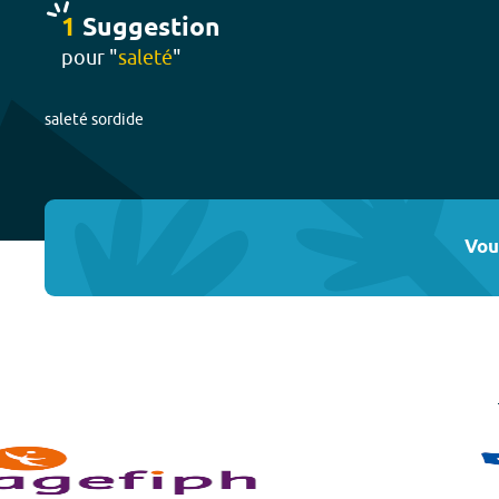
1
Suggestion
pour "
saleté
"
saleté sordide
Vou