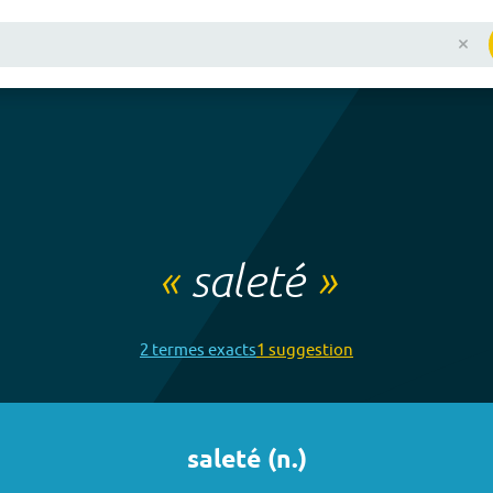
«
saleté
»
2
terme
s
exact
s
1
suggestion
saleté
(
n.
)