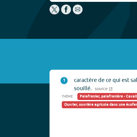
caractère de ce qui est sal
1
souillé.
source
Palefrenier, palefrenière - Cavali
THÈME
Ouvrier, ouvrière agricole dans une écof