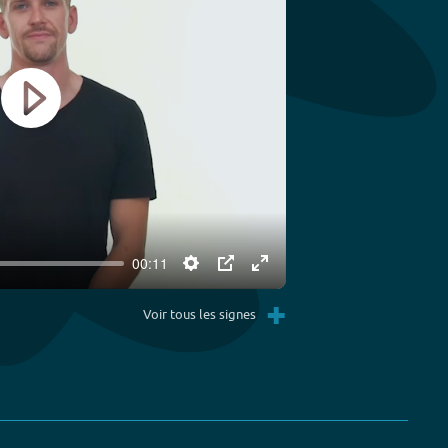
Play
00:11
Settings
PIP
Enter
+
fullscreen
Voir tous les signes