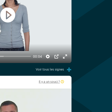
Play
00:04
Settings
PIP
Enter
+
fullscreen
Voir tous les signes
Il y a un souci ?