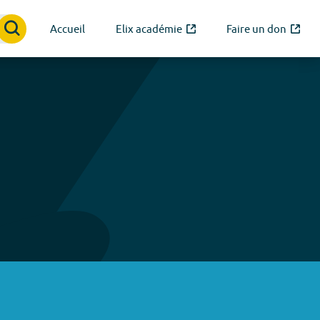
Accueil
Elix académie
Faire un don