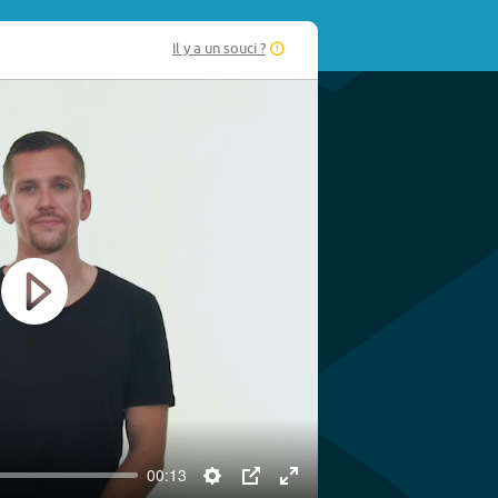
Il y a un souci ?
Play
00:13