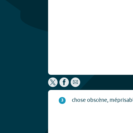
chose obscène, méprisabl
3