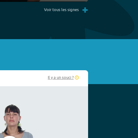
Settings
PIP
Enter
+
fullscreen
Voir tous les signes
Il y a un souci ?