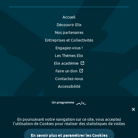
Accueil
Découvrir Elix
Nos partenaires
Entreprises et Collectivités
Engagez-vous !
Les Thèmes Elix
Elix académie
Faire un don
Contactez-nous
Accessibilité
En poursuivant votre navigation sur ce site, vous acceptez
l’utilisation de Cookies pour réaliser des statistiques de visites
Plan du site
-
Index alphabétique
-
En savoir plus et paramétrer les Cookies
Mentions légales et données personnelles
-
Paramétrer les cookies
-