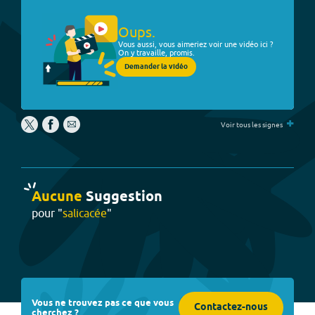
Oups.
Vous aussi, vous aimeriez voir une vidéo ici ?
On y travaille, promis.
Demander la vidéo
+
Voir tous les signes
Aucune
Suggestion
pour "
salicacée
"
Vous ne trouvez pas ce que vous
Contactez-nous
cherchez ?