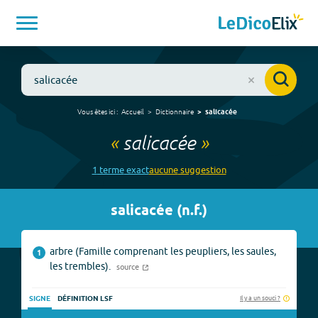
Vous êtes ici :
Accueil
Dictionnaire
salicacée
«
salicacée
»
1
terme
exact
aucune
suggestion
salicacée
(
n.f.
)
arbre (Famille comprenant les peupliers, les saules,
1
les trembles).
source
Il y a un souci ?
SIGNE
DÉFINITION LSF