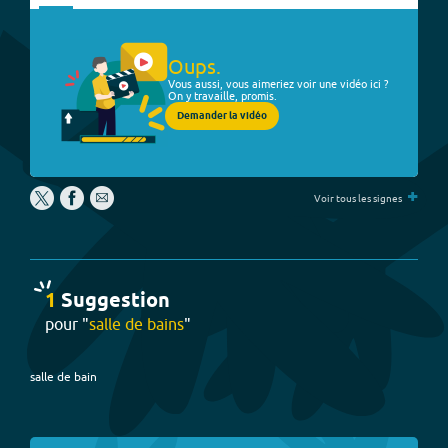
Oups.
Vous aussi, vous aimeriez voir une vidéo ici ?
On y travaille, promis.
Demander la vidéo
+
Voir tous les signes
1
Suggestion
pour "
salle de bains
"
salle de bain