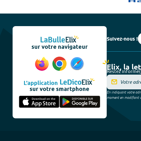
Suivez-nous !
sur votre navigateur
Elix, la le
Restez informé(
L'application
sur votre smartphone
En indiquant votre adre
moment en modifiant vos