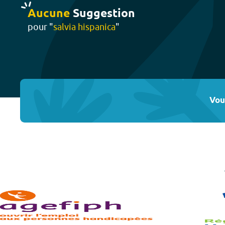
Aucune
Suggestion
pour "
salvia hispanica
"
Vou