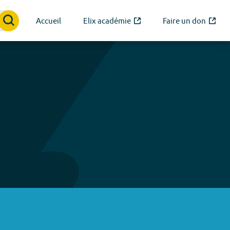
Accueil
Elix académie
Faire un don