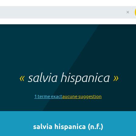
«
salvia hispanica
»
1
terme
exact
aucune
suggestion
salvia hispanica
(
n.f.
)