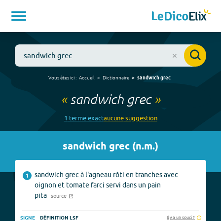
Vous êtes ici :
Accueil
Dictionnaire
sandwich grec
«
sandwich grec
»
1
terme
exact
aucune
suggestion
sandwich grec
(
n.m.
)
sandwich grec à l'agneau rôti en tranches avec
1
oignon et tomate farci servi dans un pain
pita
source
Il y a un souci ?
SIGNE
DÉFINITION LSF