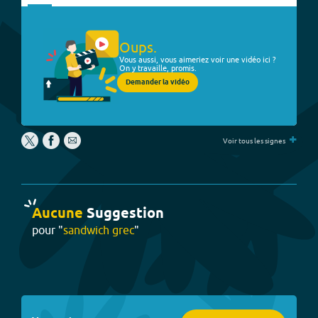
Oups.
Vous aussi, vous aimeriez voir une vidéo ici ?
On y travaille, promis.
Demander la vidéo
+
Voir tous les signes
Aucune
Suggestion
pour "
sandwich grec
"