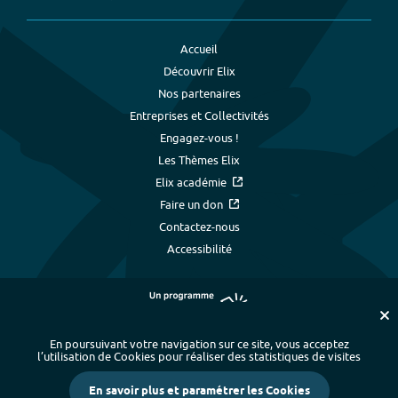
Accueil
Découvrir Elix
Nos partenaires
Entreprises et Collectivités
Engagez-vous !
Les Thèmes Elix
Elix académie
Faire un don
Contactez-nous
Accessibilité
En poursuivant votre navigation sur ce site, vous acceptez
l’utilisation de Cookies pour réaliser des statistiques de visites
Plan du site
-
Index alphabétique
-
En savoir plus et paramétrer les Cookies
Mentions légales et données personnelles
-
Paramétrer les cookies
-