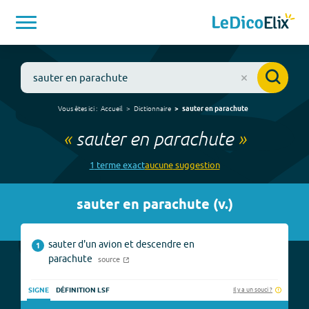
Vous êtes ici :
Accueil
Dictionnaire
sauter en parachute
«
sauter en parachute
»
1
terme
exact
aucune
suggestion
sauter en parachute
(
v.
)
sauter d'un avion et descendre en
1
parachute
source
Il y a un souci ?
SIGNE
DÉFINITION LSF