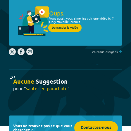
Oups.
Vous aussi, vous aimeriez voir une vidéo ici ?
On y travaille, promis.
Demander la vidéo
+
Voir tous les signes
Aucune
Suggestion
pour "
sauter en parachute
"
Vous ne trouvez pas ce que vous
Contactez-nous
cherchez ?