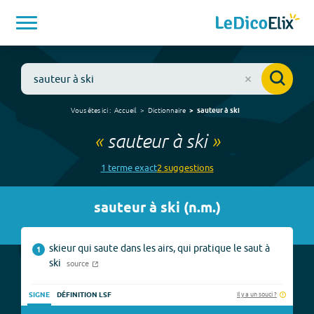
Vous êtes ici :
Accueil
Dictionnaire
sauteur à ski
«
sauteur à ski
»
1
terme
exact
2
suggestion
s
sauteur à ski
(
n.m.
)
skieur qui saute dans les airs, qui pratique le saut à
1
ski
source
Il y a un souci ?
SIGNE
DÉFINITION LSF