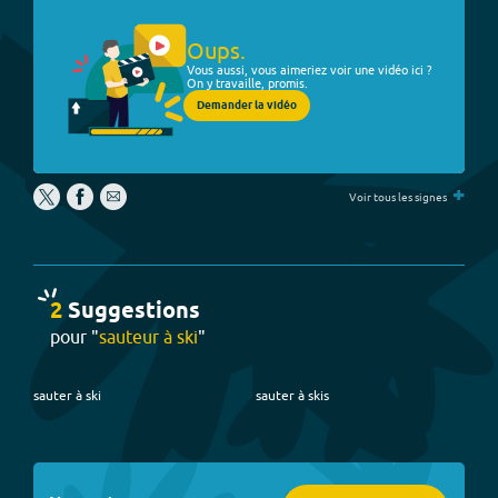
Oups.
Vous aussi, vous aimeriez voir une vidéo ici ?
On y travaille, promis.
Demander la vidéo
+
Voir tous les signes
2
Suggestion
s
pour "
sauteur à ski
"
sauter à ski
sauter à skis