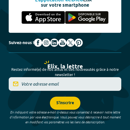
L'application
sur votre smartphone
Suivez-nous !
Elix, la lettre
Restez informé(e) de nos actus et des nouveautés grâce à notre
newsletter !
S'inscrire
En indiquant votre adresse e-mail ci-dessus vous consentez à recevoir notre lettre
d’information par voie électronique. Vous pouvez vous désinscrire à tout moment
en modifiant vos paramètres via les liens de désinscription.