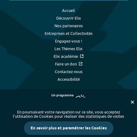
Accueil
Découvrir Elix
Nos partenaires
Entreprises et Collectivités
Engagez-vous !
Les Thèmes Elix
Elix académie
Faire un don
Contactez-nous
Accessibilité
En poursuivant votre navigation sur ce site, vous acceptez
l’utilisation de Cookies pour réaliser des statistiques de visites
Plan du site
-
Index alphabétique
-
En savoir plus et paramétrer les Cookies
Mentions légales et données personnelles
-
Paramétrer les cookies
-
Crédits