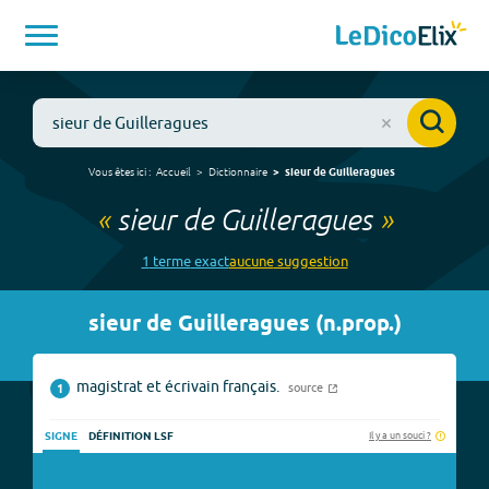
Vous êtes ici :
Accueil
Dictionnaire
sieur de Guilleragues
«
sieur de Guilleragues
»
1
terme
exact
aucune
suggestion
sieur de Guilleragues
(
n.prop.
)
magistrat et écrivain français.
source
1
Il y a un souci ?
SIGNE
DÉFINITION LSF