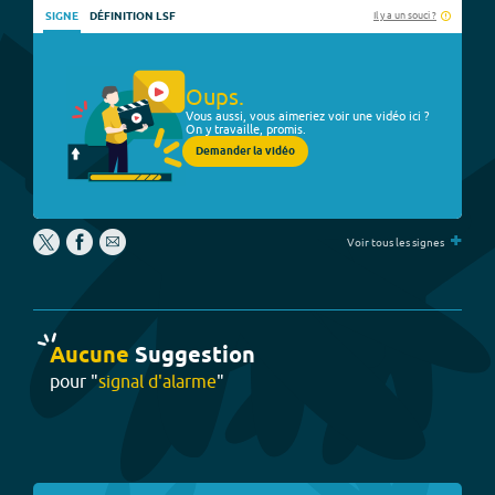
Il y a un souci ?
SIGNE
DÉFINITION LSF
Oups.
Vous aussi, vous aimeriez voir une vidéo ici ?
On y travaille, promis.
Demander la vidéo
+
Voir tous les signes
Aucune
Suggestion
pour "
signal d'alarme
"