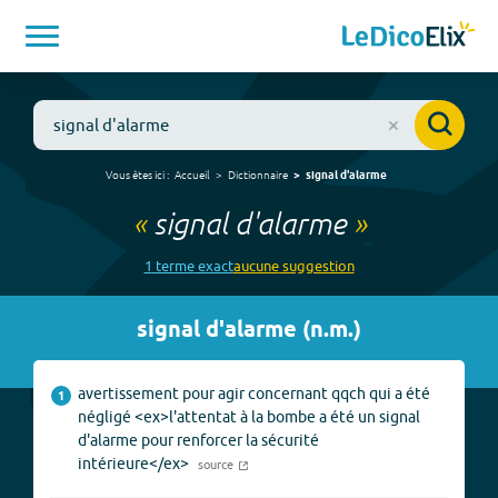
Vous êtes ici :
Accueil
Dictionnaire
signal d'alarme
«
signal d'alarme
»
1
terme
exact
aucune
suggestion
signal d'alarme
(
n.m.
)
avertissement pour agir concernant qqch qui a été
1
négligé <ex>l'attentat à la bombe a été un signal
d'alarme pour renforcer la sécurité
intérieure</ex>
source