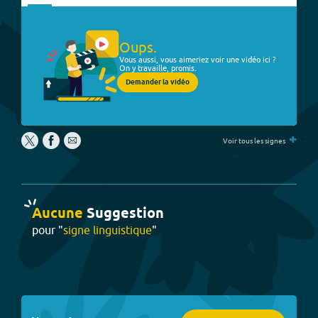
Oups.
Vous aussi, vous aimeriez voir une vidéo ici ?
On y travaille, promis.
Demander la vidéo
+
Voir tous les signes
Aucune
Suggestion
pour "
signe linguistique
"