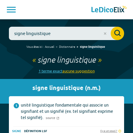
Vous êtes ici :
Accueil
Dictionnaire
signe linguistique
«
signe linguistique
»
1
terme
exact
aucune
suggestion
signe linguistique
(
n.m.
)
unité linguistique fondamentale qui associe un
1
signifiant et un signifié (ex. tel signifiant exprime
tel signifié).
source
Il y a un souci ?
SIGNE
DÉFINITION LSF