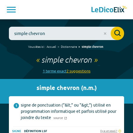
Vous êtes ici :
Accueil
Dictionnaire
simple chevron
«
simple chevron
»
1
terme
exact
2
suggestion
s
simple chevron
(
n.m.
)
signe de ponctuation ("&lt;" ou "&gt;") utilisé en
1
programmation informatique et parfois utilisé pour
joindre du texte
source
Il y a un souci ?
SIGNE
DÉFINITION LSF