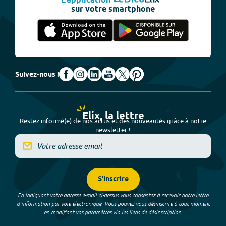
L'application
sur votre smartphone
Suivez-nous !
Elix, la lettre
Restez informé(e) de nos actus et des nouveautés grâce à notre
newsletter !
S'inscrire
En indiquant votre adresse e-mail ci-dessus vous consentez à recevoir notre lettre
d’information par voie électronique. Vous pouvez vous désinscrire à tout moment
en modifiant vos paramètres via les liens de désinscription.