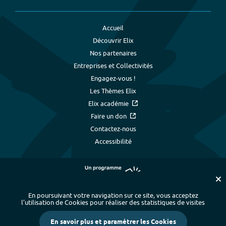
Accueil
Découvrir Elix
Nos partenaires
Entreprises et Collectivités
Engagez-vous !
Les Thèmes Elix
Elix académie
Faire un don
Contactez-nous
Accessibilité
En poursuivant votre navigation sur ce site, vous acceptez
l’utilisation de Cookies pour réaliser des statistiques de visites
Plan du site
-
Index alphabétique
-
En savoir plus et paramétrer les Cookies
Mentions légales et données personnelles
-
Paramétrer les cookies
-