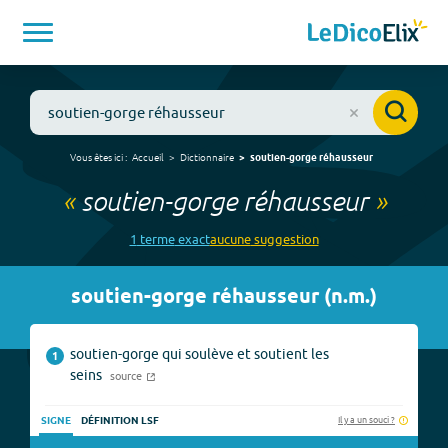
Vous êtes ici :
Accueil
Dictionnaire
soutien-gorge réhausseur
«
soutien-gorge réhausseur
»
1
terme
exact
aucune
suggestion
soutien-gorge réhausseur
(
n.m.
)
soutien-gorge qui soulève et soutient les
1
seins
source
Il y a un souci ?
SIGNE
DÉFINITION LSF