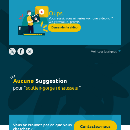
Oups.
Vous aussi, vous aimeriez voir une vidéo ici ?
On y travaille, promis.
Demander la vidéo
+
Voir tous les signes
Aucune
Suggestion
pour "
soutien-gorge réhausseur
"
Vous ne trouvez pas ce que vous
Contactez-nous
cherchez ?