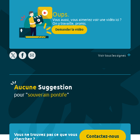
Oups.
Vous aussi, vous aimeriez voir une vidéo ici ?
On y travaille, promis.
Demander la vidéo
+
Voir tous les signes
Aucune
Suggestion
pour "
souverain pontife
"
Vous ne trouvez pas ce que vous
Contactez-nous
cherchez ?