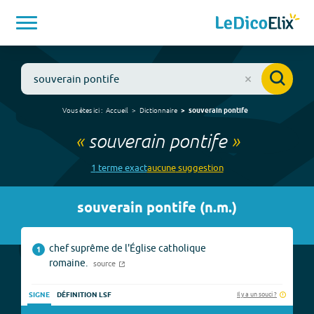
Vous êtes ici :
Accueil
Dictionnaire
souverain pontife
«
souverain pontife
»
1
terme
exact
aucune
suggestion
souverain pontife
(
n.m.
)
chef suprême de l'Église catholique
1
romaine.
source
Il y a un souci ?
SIGNE
DÉFINITION LSF