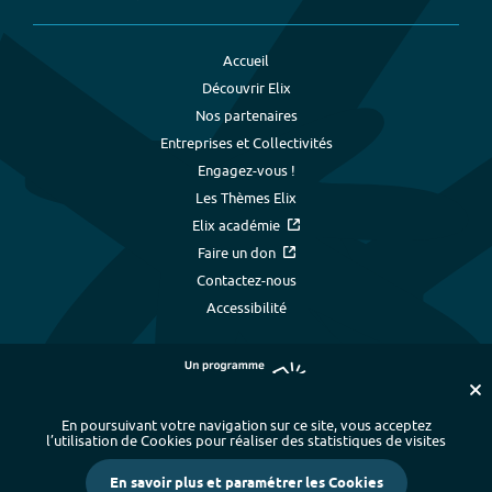
Accueil
Découvrir Elix
Nos partenaires
Entreprises et Collectivités
Engagez-vous !
Les Thèmes Elix
Elix académie
Faire un don
Contactez-nous
Accessibilité
En poursuivant votre navigation sur ce site, vous acceptez
l’utilisation de Cookies pour réaliser des statistiques de visites
Plan du site
-
Index alphabétique
-
En savoir plus et paramétrer les Cookies
Mentions légales et données personnelles
-
Paramétrer les cookies
-