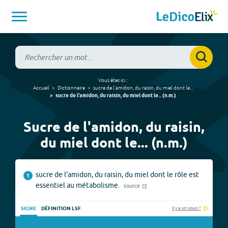
Vous êtes ici :
Accueil
Dictionnaire
sucre de l'amidon, du raisin, du miel dont le...
sucre de l'amidon, du raisin, du miel dont le...
(
n.m.
)
Sucre de l'amidon, du raisin,
du miel dont le... (n.m.)
sucre de l'amidon, du raisin, du miel dont le rôle est
1
essentiel au métabolisme.
source
Il y a un souci ?
SIGNE
DÉFINITION LSF