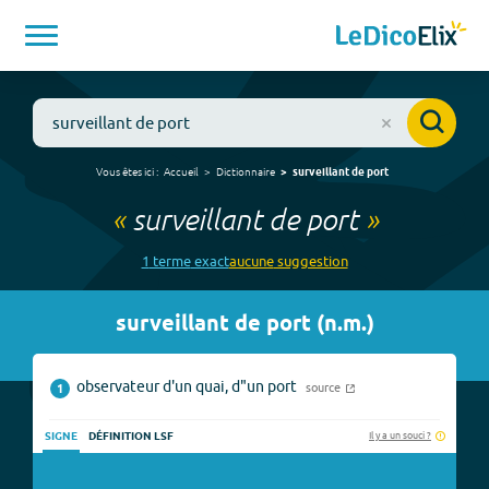
Vous êtes ici :
Accueil
Dictionnaire
surveillant de port
«
surveillant de port
»
1
terme
exact
aucune
suggestion
surveillant de port
(
n.m.
)
observateur d'un quai, d"un port
source
1
Il y a un souci ?
SIGNE
DÉFINITION LSF