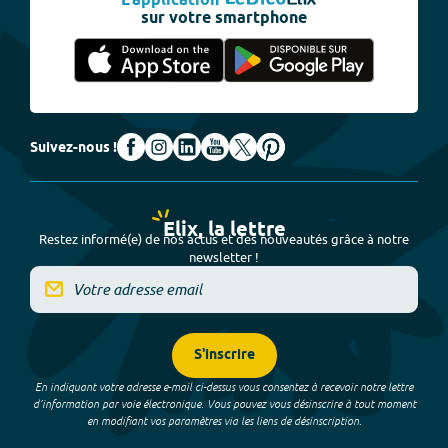
L'application
sur votre smartphone
Suivez-nous !
Elix, la lettre
Restez informé(e) de nos actus et des nouveautés grâce à notre
newsletter !
S'inscrire
En indiquant votre adresse e-mail ci-dessus vous consentez à recevoir notre lettre
d’information par voie électronique. Vous pouvez vous désinscrire à tout moment
en modifiant vos paramètres via les liens de désinscription.