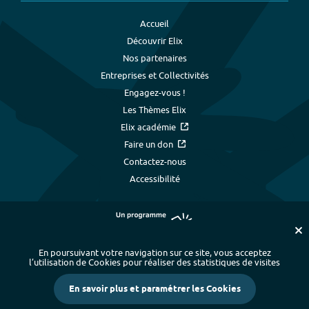
Accueil
Découvrir Elix
Nos partenaires
Entreprises et Collectivités
Engagez-vous !
Les Thèmes Elix
Elix académie
Faire un don
Contactez-nous
Accessibilité
En poursuivant votre navigation sur ce site, vous acceptez
l’utilisation de Cookies pour réaliser des statistiques de visites
Plan du site
-
Index alphabétique
-
En savoir plus et paramétrer les Cookies
Mentions légales et données personnelles
-
Paramétrer les cookies
-
Crédits