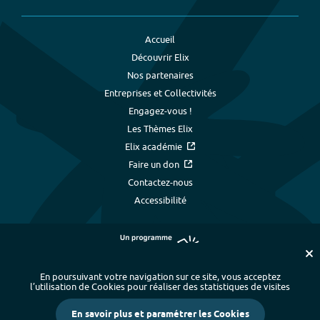
Accueil
Découvrir Elix
Nos partenaires
Entreprises et Collectivités
Engagez-vous !
Les Thèmes Elix
Elix académie
Faire un don
Contactez-nous
Accessibilité
En poursuivant votre navigation sur ce site, vous acceptez
l’utilisation de Cookies pour réaliser des statistiques de visites
Plan du site
-
Index alphabétique
-
En savoir plus et paramétrer les Cookies
Mentions légales et données personnelles
-
Paramétrer les cookies
-