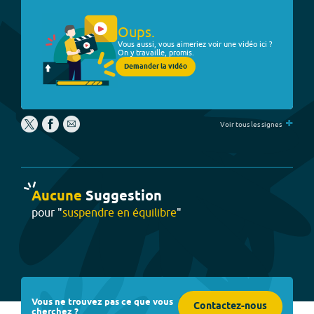
Oups.
Vous aussi, vous aimeriez voir une vidéo ici ?
On y travaille, promis.
Demander la vidéo
+
Voir tous les signes
Aucune
Suggestion
pour "
suspendre en équilibre
"
Vous ne trouvez pas ce que vous
Contactez-nous
cherchez ?