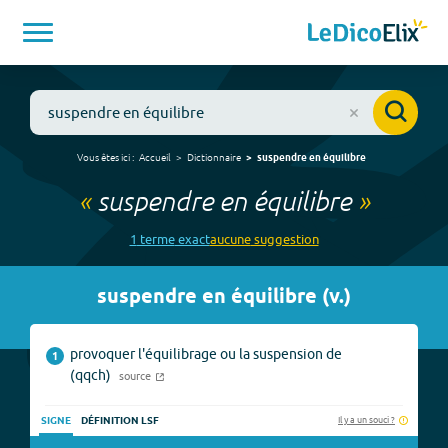
Vous êtes ici :
Accueil
Dictionnaire
suspendre en équilibre
«
suspendre en équilibre
»
1
terme
exact
aucune
suggestion
suspendre en équilibre
(
v.
)
provoquer l'équilibrage ou la suspension de
1
(qqch)
source
Il y a un souci ?
SIGNE
DÉFINITION LSF