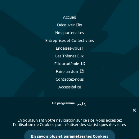
Accueil
Découvrir Elix
Nos partenaires
Entreprises et Collectivités
Engagez-vous !
Les Thèmes Elix
Elix académie
Faire un don
Contactez-nous
Accessibilité
En poursuivant votre navigation sur ce site, vous acceptez
l’utilisation de Cookies pour réaliser des statistiques de visites
Plan du site
-
Index alphabétique
-
En savoir plus et paramétrer les Cookies
Mentions légales et données personnelles
-
Paramétrer les cookies
-