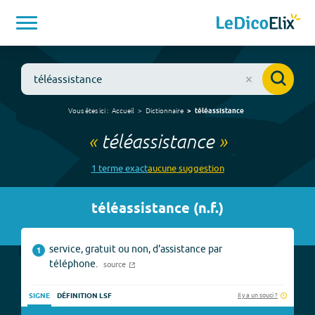
Vous êtes ici :
Accueil
Dictionnaire
téléassistance
«
téléassistance
»
1
terme
exact
aucune
suggestion
téléassistance
(
n.f.
)
service, gratuit ou non, d'assistance par
1
téléphone.
source
Il y a un souci ?
SIGNE
DÉFINITION LSF