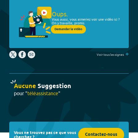
Oups.
Vous aussi, vous aimeriez voir une vidéo ici ?
On y travaille, promis.
Demander la vidéo
+
Voir tous les signes
Aucune
Suggestion
pour "
téléassistance
"
Vous ne trouvez pas ce que vous
Contactez-nous
cherchez ?