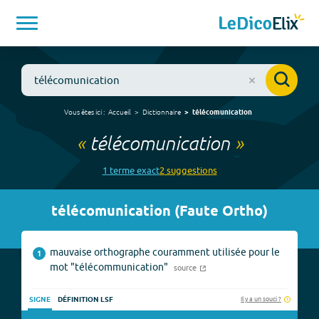
Vous êtes ici :
Accueil
Dictionnaire
télécomunication
«
télécomunication
»
1
terme
exact
2
suggestion
s
télécomunication
(
Faute Ortho
)
mauvaise orthographe couramment utilisée pour le
1
mot "télécommunication"
source
Il y a un souci ?
SIGNE
DÉFINITION LSF