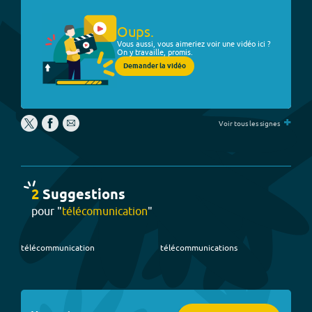
Oups.
Vous aussi, vous aimeriez voir une vidéo ici ?
On y travaille, promis.
Demander la vidéo
+
Voir tous les signes
2
Suggestion
s
pour "
télécomunication
"
télécommunication
télécommunications