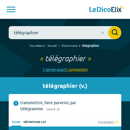
Vous êtes ici :
Accueil
Dictionnaire
télégraphier
«
télégraphier
»
1
terme
exact
1
suggestion
télégraphier
(
v.
)
transmettre, faire parvenir, par
1
télégramme.
source
Il y a un souci ?
SIGNE
DÉFINITION LSF