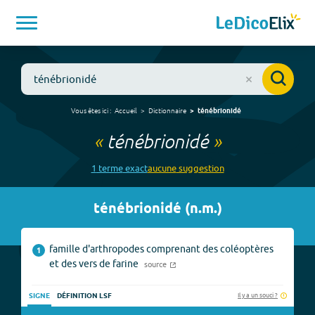
Vous êtes ici :
Accueil
Dictionnaire
ténébrionidé
«
ténébrionidé
»
1
terme
exact
aucune
suggestion
ténébrionidé
(
n.m.
)
famille d'arthropodes comprenant des coléoptères
1
et des vers de farine
source
Il y a un souci ?
SIGNE
DÉFINITION LSF