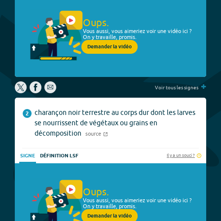
Oups.
Vous aussi, vous aimeriez voir une vidéo ici ?
On y travaille, promis.
Demander la vidéo
+
Voir tous les signes
charançon noir terrestre au corps dur dont les larves
2
se nourrissent de végétaux ou grains en
décomposition
source
Il y a un souci ?
SIGNE
DÉFINITION LSF
Oups.
Vous aussi, vous aimeriez voir une vidéo ici ?
On y travaille, promis.
Demander la vidéo