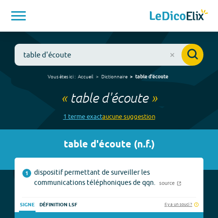
Vous êtes ici :
Accueil
Dictionnaire
table d'écoute
«
table d'écoute
»
1
terme
exact
aucune
suggestion
table d'écoute
(
n.f.
)
dispositif permettant de surveiller les
1
communications téléphoniques de qqn.
source
Il y a un souci ?
SIGNE
DÉFINITION LSF