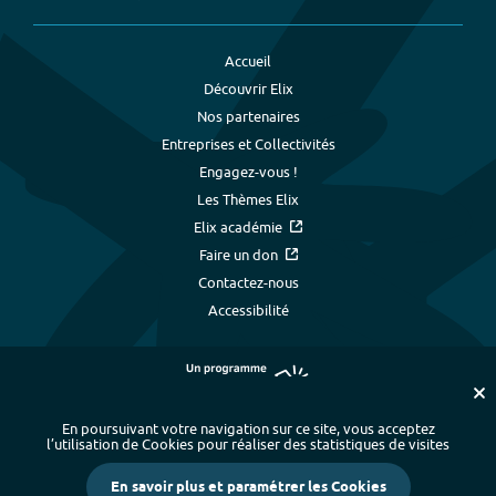
Accueil
Découvrir Elix
Nos partenaires
Entreprises et Collectivités
Engagez-vous !
Les Thèmes Elix
Elix académie
Faire un don
Contactez-nous
Accessibilité
En poursuivant votre navigation sur ce site, vous acceptez
l’utilisation de Cookies pour réaliser des statistiques de visites
Plan du site
-
Index alphabétique
-
En savoir plus et paramétrer les Cookies
Mentions légales et données personnelles
-
Paramétrer les cookies
-