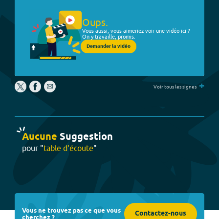
Oups.
Vous aussi, vous aimeriez voir une vidéo ici ?
On y travaille, promis.
Demander la vidéo
+
Voir tous les signes
Aucune
Suggestion
pour "
table d'écoute
"
Vous ne trouvez pas ce que vous
Contactez-nous
cherchez ?