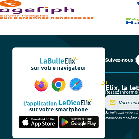
Suivez-nous !
sur votre navigateur
Elix, la le
Restez informé(
L'application
sur votre smartphone
En indiquant votre adre
moment en modifiant vos