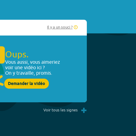
Il y a un souci ?
Oups.
Vous aussi, vous aimeriez
voir une vidéo ici ?
On y travaille, promis.
Demander la vidéo
+
Voir tous les signes