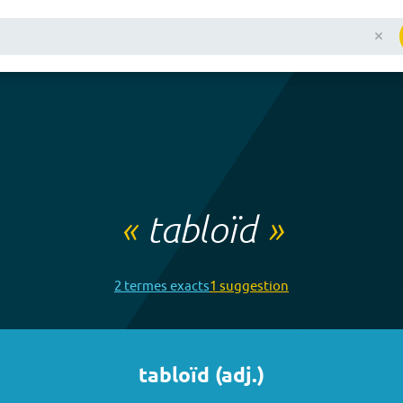
«
tabloïd
»
2
terme
s
exact
s
1
suggestion
tabloïd
(
adj.
)