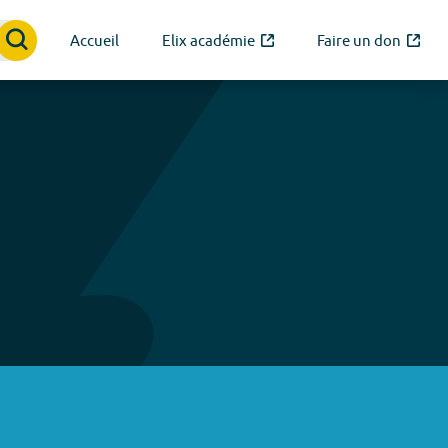
Accueil
Elix académie
Faire un don