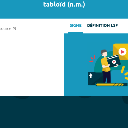
tabloïd
(
n.m.
)
SIGNE
DÉFINITION LSF
source