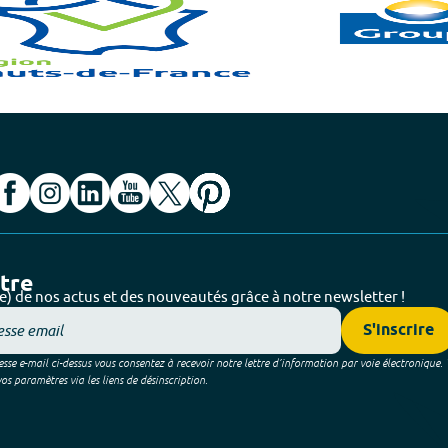
ttre
e) de nos actus et des nouveautés grâce à notre newsletter !
S'inscrire
sse e-mail ci-dessus vous consentez à recevoir notre lettre d’information par voie électronique.
 paramètres via les liens de désinscription.