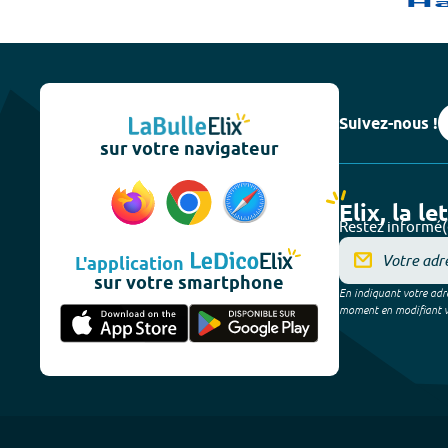
Suivez-nous !
sur votre navigateur
Elix, la le
Restez informé(
L'application
sur votre smartphone
En indiquant votre adre
moment en modifiant vos