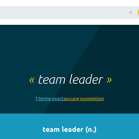
«
team leader
»
1
terme
exact
aucune
suggestion
team leader
(
n.
)