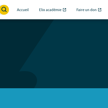
Accueil
Elix académie
Faire un don