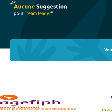
Aucune
Suggestion
pour "
team leader
"
Vou