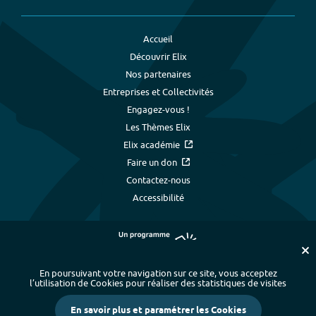
Accueil
Découvrir Elix
Nos partenaires
Entreprises et Collectivités
Engagez-vous !
Les Thèmes Elix
Elix académie
Faire un don
Contactez-nous
Accessibilité
En poursuivant votre navigation sur ce site, vous acceptez
l’utilisation de Cookies pour réaliser des statistiques de visites
Plan du site
-
Index alphabétique
-
En savoir plus et paramétrer les Cookies
Mentions légales et données personnelles
-
Paramétrer les cookies
-