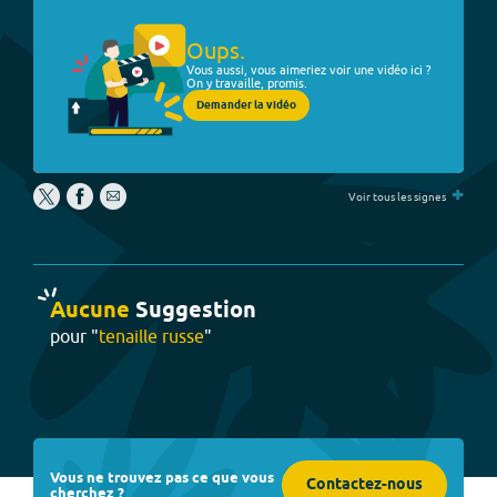
Oups.
Vous aussi, vous aimeriez voir une vidéo ici ?
On y travaille, promis.
Demander la vidéo
+
Voir tous les signes
Aucune
Suggestion
pour "
tenaille russe
"
Vous ne trouvez pas ce que vous
Contactez-nous
cherchez ?