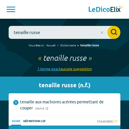
Vous êtes ici :
Accueil
Dictionnaire
tenaille russe
«
tenaille russe
»
1
terme
exact
aucune
suggestion
tenaille russe
(
n.f.
)
tenaille aux machoires acérées permettant de
1
couper
source
Il y a un souci ?
SIGNE
DÉFINITION LSF