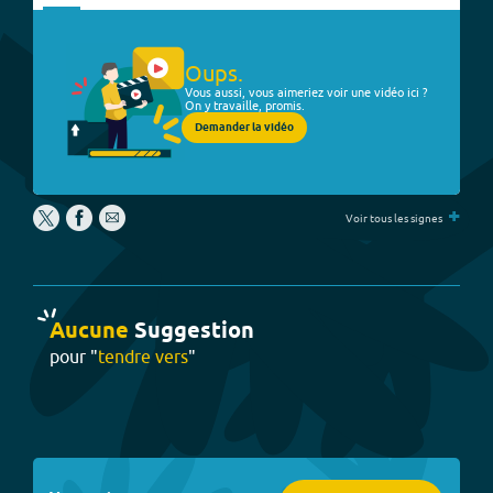
Oups.
Vous aussi, vous aimeriez voir une vidéo ici ?
On y travaille, promis.
Demander la vidéo
+
Voir tous les signes
Aucune
Suggestion
pour "
tendre vers
"