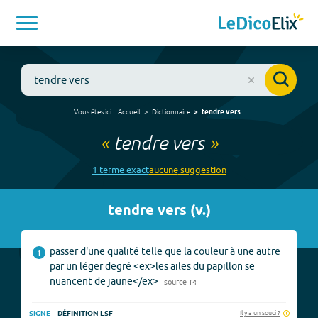
Vous êtes ici :
Accueil
Dictionnaire
tendre vers
«
tendre vers
»
1
terme
exact
aucune
suggestion
tendre vers
(
v.
)
passer d'une qualité telle que la couleur à une autre
1
par un léger degré <ex>les ailes du papillon se
nuancent de jaune</ex>
source
Il y a un souci ?
SIGNE
DÉFINITION LSF