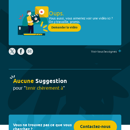
Oups.
Vous aussi, vous aimeriez voir une vidéo ici ?
On y travaille, promis.
Demander la vidéo
+
Voir tous les signes
Aucune
Suggestion
pour "
tenir chèrement à
"
Vous ne trouvez pas ce que vous
Contactez-nous
cherchez ?