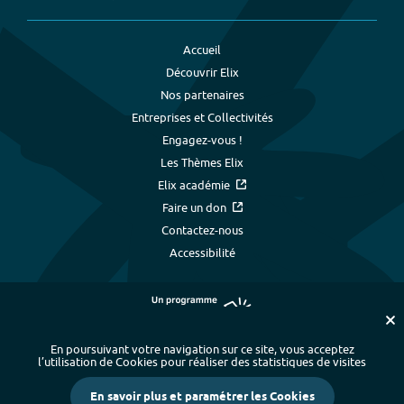
Accueil
Découvrir Elix
Nos partenaires
Entreprises et Collectivités
Engagez-vous !
Les Thèmes Elix
Elix académie
Faire un don
Contactez-nous
Accessibilité
En poursuivant votre navigation sur ce site, vous acceptez
l’utilisation de Cookies pour réaliser des statistiques de visites
Plan du site
-
Index alphabétique
-
En savoir plus et paramétrer les Cookies
Mentions légales et données personnelles
-
Paramétrer les cookies
-