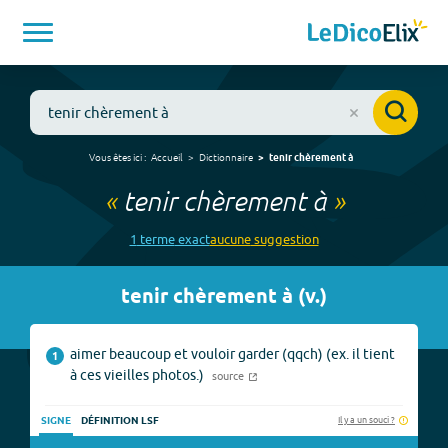
Vous êtes ici :
Accueil
Dictionnaire
tenir chèrement à
«
tenir chèrement à
»
1
terme
exact
aucune
suggestion
tenir chèrement à
(
v.
)
aimer beaucoup et vouloir garder (qqch) (ex. il tient
1
à ces vieilles photos.)
source
Il y a un souci ?
SIGNE
DÉFINITION LSF