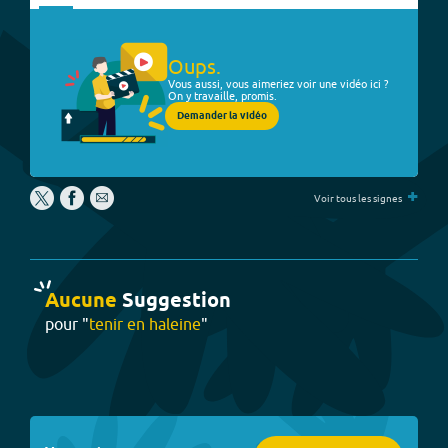
Oups.
Vous aussi, vous aimeriez voir une vidéo ici ?
On y travaille, promis.
Demander la vidéo
+
Voir tous les signes
Aucune
Suggestion
pour "
tenir en haleine
"