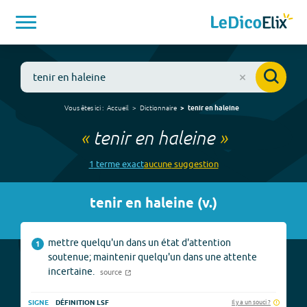
Vous êtes ici :
Accueil
Dictionnaire
tenir en haleine
«
tenir en haleine
»
1
terme
exact
aucune
suggestion
tenir en haleine
(
v.
)
mettre quelqu'un dans un état d'attention
1
soutenue; maintenir quelqu'un dans une attente
incertaine.
source
Il y a un souci ?
SIGNE
DÉFINITION LSF