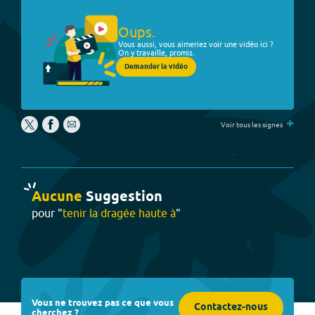
Oups.
Vous aussi, vous aimeriez voir une vidéo ici ?
On y travaille, promis.
Demander la vidéo
+
Voir tous les signes
Aucune
Suggestion
pour "
tenir la dragée haute à
"
Vous ne trouvez pas ce que vous
Contactez-nous
cherchez ?