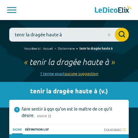
Vous êtes ici :
Accueil
Dictionnaire
tenir la dragée haute à
«
tenir la dragée haute à
»
1
terme
exact
aucune
suggestion
tenir la dragée haute à
(
v.
)
faire sentir à qqn qu'on est le maître de ce qu'il
1
désire.
source
Il y a un souci ?
SIGNE
DÉFINITION LSF