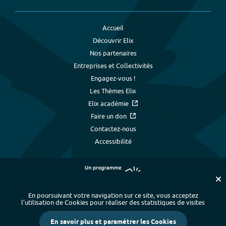
Accueil
Découvrir Elix
Nos partenaires
Entreprises et Collectivités
Engagez-vous !
Les Thèmes Elix
Elix académie
Faire un don
Contactez-nous
Accessibilité
En poursuivant votre navigation sur ce site, vous acceptez
l’utilisation de Cookies pour réaliser des statistiques de visites
Plan du site
-
Index alphabétique
-
En savoir plus et paramétrer les Cookies
Mentions légales et données personnelles
-
Paramétrer les cookies
-