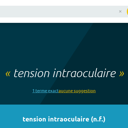
«
tension intraoculaire
»
1
terme
exact
aucune
suggestion
tension intraoculaire
(
n.f.
)