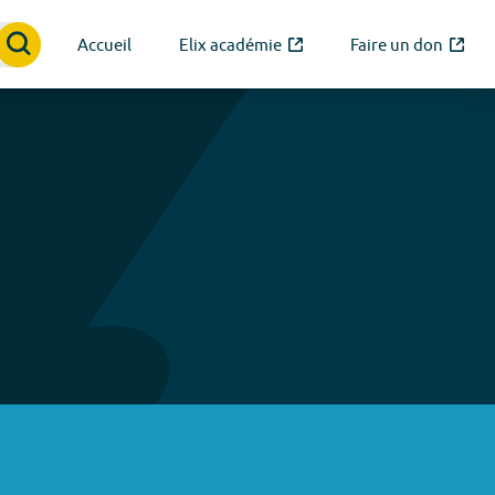
Accueil
Elix académie
Faire un don