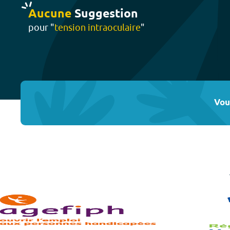
Aucune
Suggestion
pour "
tension intraoculaire
"
Vou