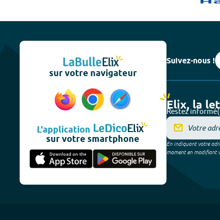
Suivez-nous !
sur votre navigateur
Elix, la le
Restez informé(
L'application
sur votre smartphone
En indiquant votre adre
moment en modifiant vos