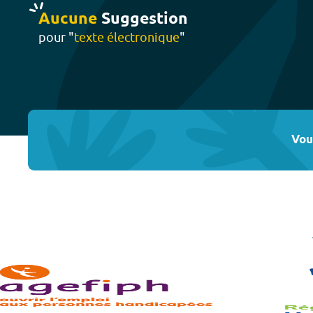
Aucune
Suggestion
pour "
texte électronique
"
Vou