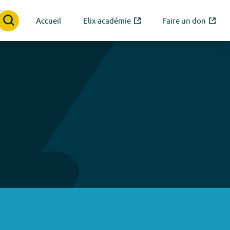
Accueil
Elix académie
Faire un don