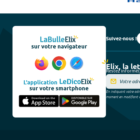
Suivez-nous !
sur votre navigateur
Elix, la le
Restez informé(
L'application
sur votre smartphone
En indiquant votre adre
moment en modifiant vos