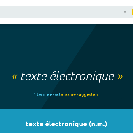
«
texte électronique
»
1
terme
exact
aucune
suggestion
texte électronique
(
n.m.
)